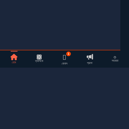
1
casino
help
সহায়তা
ক্যাসিনো
হোম
প্রমো
বোনাস
Bet100 APK হলো একটি শীর্ষ mobile casino platform, যেখানে নিরাপদ payment ও
দ্রুত payout-এর সঙ্গে প্রিমিয়াম Bet100 APK slot game, live casino এবং
fishing game উপভোগ করা যায়।
ক্যাসিনো
টাকা আয়
প্রমোশন
Starlight Princess
Lucky Ace
Ali Baba
Sugar Rush
ফিচারস
নিরাপত্তা