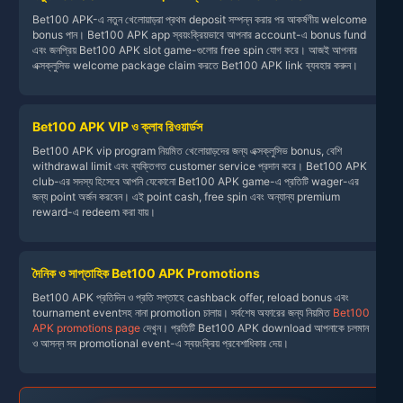
Bet100 APK-এ নতুন খেলোয়াড়রা প্রথম deposit সম্পন্ন করার পর আকর্ষণীয় welcome
bonus পান। Bet100 APK app স্বয়ংক্রিয়ভাবে আপনার account-এ bonus fund
এবং জনপ্রিয় Bet100 APK slot game-গুলোর free spin যোগ করে। আজই আপনার
এক্সক্লুসিভ welcome package claim করতে Bet100 APK link ব্যবহার করুন।
Bet100 APK VIP ও ক্লাব রিওয়ার্ডস
Bet100 APK vip program নিয়মিত খেলোয়াড়দের জন্য এক্সক্লুসিভ bonus, বেশি
withdrawal limit এবং ব্যক্তিগত customer service প্রদান করে। Bet100 APK
club-এর সদস্য হিসেবে আপনি যেকোনো Bet100 APK game-এ প্রতিটি wager-এর
জন্য point অর্জন করবেন। এই point cash, free spin এবং অন্যান্য premium
reward-এ redeem করা যায়।
দৈনিক ও সাপ্তাহিক Bet100 APK Promotions
Bet100 APK প্রতিদিন ও প্রতি সপ্তাহে cashback offer, reload bonus এবং
tournament eventসহ নানা promotion চালায়। সর্বশেষ অফারের জন্য নিয়মিত
Bet100
APK promotions page
দেখুন। প্রতিটি Bet100 APK download আপনাকে চলমান
ও আসন্ন সব promotional event-এ স্বয়ংক্রিয় প্রবেশাধিকার দেয়।