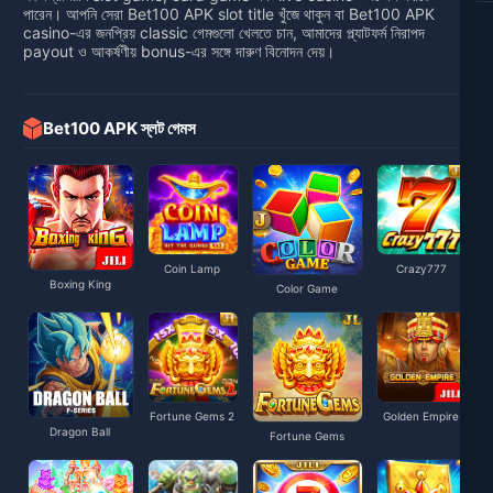
পারেন। আপনি সেরা Bet100 APK slot title খুঁজে থাকুন বা Bet100 APK
casino-এর জনপ্রিয় classic গেমগুলো খেলতে চান, আমাদের প্ল্যাটফর্ম নিরাপদ
payout ও আকর্ষণীয় bonus-এর সঙ্গে দারুণ বিনোদন দেয়।
Bet100 APK স্লট গেমস
Coin Lamp
Crazy777
Boxing King
Color Game
Fortune Gems 2
Golden Empire
Dragon Ball
Fortune Gems