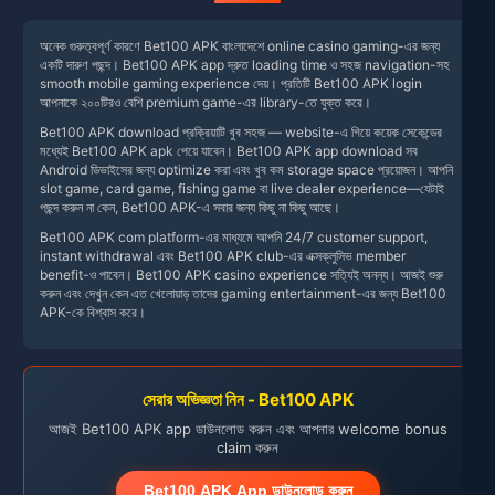
অনেক গুরুত্বপূর্ণ কারণে Bet100 APK বাংলাদেশে online casino gaming-এর জন্য
একটি দারুণ পছন্দ। Bet100 APK app দ্রুত loading time ও সহজ navigation-সহ
smooth mobile gaming experience দেয়। প্রতিটি Bet100 APK login
আপনাকে ২০০টিরও বেশি premium game-এর library-তে যুক্ত করে।
Bet100 APK download প্রক্রিয়াটি খুব সহজ — website-এ গিয়ে কয়েক সেকেন্ডের
মধ্যেই Bet100 APK apk পেয়ে যাবেন। Bet100 APK app download সব
Android ডিভাইসের জন্য optimize করা এবং খুব কম storage space প্রয়োজন। আপনি
slot game, card game, fishing game বা live dealer experience—যেটাই
পছন্দ করুন না কেন, Bet100 APK-এ সবার জন্য কিছু না কিছু আছে।
Bet100 APK com platform-এর মাধ্যমে আপনি 24/7 customer support,
instant withdrawal এবং Bet100 APK club-এর এক্সক্লুসিভ member
benefit-ও পাবেন। Bet100 APK casino experience সত্যিই অনন্য। আজই শুরু
করুন এবং দেখুন কেন এত খেলোয়াড় তাদের gaming entertainment-এর জন্য Bet100
APK-কে বিশ্বাস করে।
সেরার অভিজ্ঞতা নিন - Bet100 APK
আজই Bet100 APK app ডাউনলোড করুন এবং আপনার welcome bonus
claim করুন
Bet100 APK App ডাউনলোড করুন