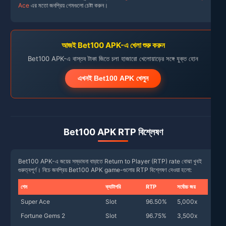
Ace
এর মতো জনপ্রিয় গেমগুলো চেষ্টা করুন।
আজই Bet100 APK-এ খেলা শুরু করুন
Bet100 APK-এ বাস্তব টাকা জিতে চলা হাজারো খেলোয়াড়ের সঙ্গে যুক্ত হোন
এখনই Bet100 APK খেলুন
Bet100 APK RTP বিশ্লেষণ
Bet100 APK-এ জয়ের সম্ভাবনা বাড়াতে Return to Player (RTP) rate বোঝা খুবই
গুরুত্বপূর্ণ। নিচে জনপ্রিয় Bet100 APK game-গুলোর RTP বিশ্লেষণ দেওয়া হলো:
গেম
ক্যাটাগরি
RTP
সর্বোচ্চ জয়
Super Ace
Slot
96.50%
5,000x
Fortune Gems 2
Slot
96.75%
3,500x