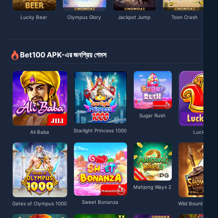
Lucky Bear
Olympus Glory
Jackpot Jump
Toon Crash
Bet100 APK-এর জনপ্রিয় গেমস
Sugar Rush
Starlight Princess 1000
Ali Baba
Lucky Ace
Mahjong Ways 2
Sweet Bonanza
Gates of Olympus 1000
Wild Bounty Sh